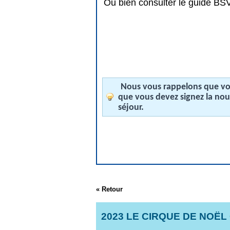
Ou bien consulter le guide BSV 
Nous vous rappelons que vos
que vous devez signez la no
séjour.
« Retour
2023 LE CIRQUE DE NOËL