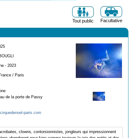
Facultative
Tout public
825
BOUGLI
e - 2023
France / Paris
one
au de la porte de Passy
cirquedenoel-paris.com
acrobates, clowns, contorsionnistes, jongleurs qui impressionnent
numéros abonderont pour faire comme toujours la joie des petits et des