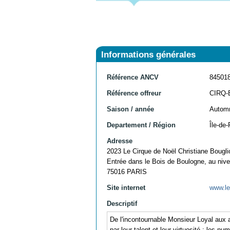
Informations générales
Référence ANCV
84501
Référence offreur
CIRQ-
Saison / année
Automn
Departement / Région
Île-de-
Adresse
2023 Le Cirque de Noël Christiane Bougli
Entrée dans le Bois de Boulogne, au nive
75016 PARIS
Site internet
www.le
Descriptif
De l'incontournable Monsieur Loyal aux 
par leur talent et leur virtuosité : les 