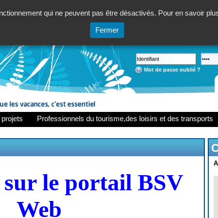
ctionnement qui ne peuvent pas être désactivés. Pour en savoir plus,
Fermer
Mot de passe oublié ?
 projets
Professionnels du tourisme,des loisirs et des transports
C
A
sur le portail BSV
Web