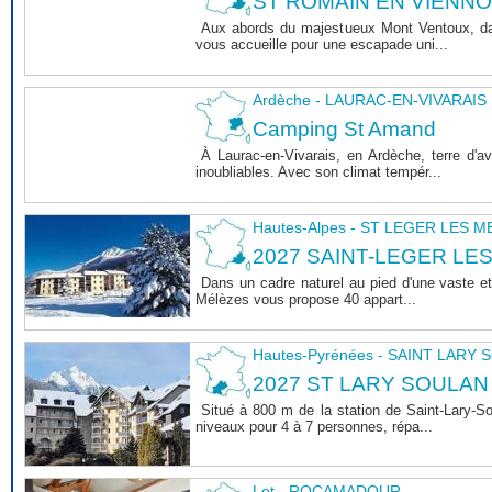
ST ROMAIN EN VIENNOIS 
Aux abords du majestueux Mont Ventoux, dan
vous accueille pour une escapade uni...
Ardèche - LAURAC-EN-VIVARAIS
Camping St Amand
À Laurac-en-Vivarais, en Ardèche, terre d'
inoubliables. Avec son climat tempér...
Hautes-Alpes - ST LEGER LES 
2027 SAINT-LEGER LE
Dans un cadre naturel au pied d'une vaste et
Mélèzes vous propose 40 appart...
Hautes-Pyrénées - SAINT LARY
2027 ST LARY SOULAN
Situé à 800 m de la station de Saint-Lary-
niveaux pour 4 à 7 personnes, répa...
Lot - ROCAMADOUR