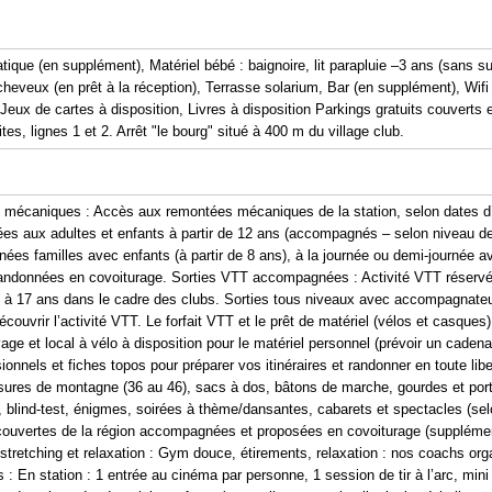
atique (en supplément), Matériel bébé : baignoire, lit parapluie –3 ans (sans su
eveux (en prêt à la réception), Terrasse solarium, Bar (en supplément), Wif
 Jeux de cartes à disposition, Livres à disposition Parkings gratuits couverts 
es, lignes 1 et 2. Arrêt "le bourg" situé à 400 m du village club.
mécaniques : Accès aux remontées mécaniques de la station, selon dates d’o
aux adultes et enfants à partir de 12 ans (accompagnés – selon niveau de l
s familles avec enfants (à partir de 8 ans), à la journée ou demi-journée 
 randonnées en covoiturage. Sorties VTT accompagnées : Activité VTT réservé
 à 17 ans dans le cadre des clubs. Sorties tous niveaux avec accompagnateur
découvrir l’activité VTT. Le forfait VTT et le prêt de matériel (vélos et casques)
 et local à vélo à disposition pour le matériel personnel (prévoir un caden
onnels et fiches topos pour préparer vos itinéraires et randonner en toute lib
ssures de montagne (36 au 46), sacs à dos, bâtons de marche, gourdes et por
z, blind-test, énigmes, soirées à thème/dansantes, cabarets et spectacles (selo
écouvertes de la région accompagnées et proposées en covoiturage (supplémen
stretching et relaxation : Gym douce, étirements, relaxation : nos coachs org
: En station : 1 entrée au cinéma par personne, 1 session de tir à l’arc, mi