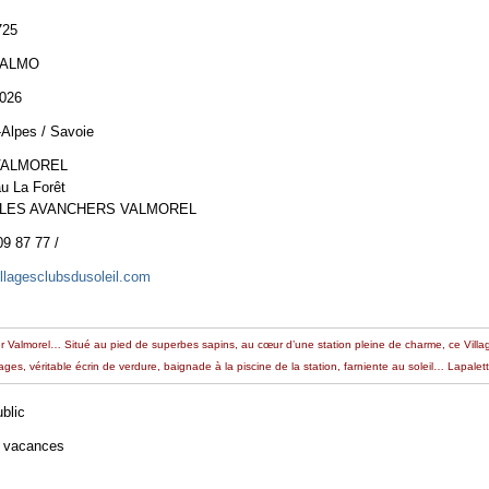
725
VALMO
2026
Alpes / Savoie
VALMOREL
 La Forêt
 LES AVANCHERS VALMOREL
09 87 77 /
llagesclubsdusoleil.com
ver Valmorel… Situé au pied de superbes sapins, au cœur d’une station pleine de charme, ce Villag
ges, véritable écrin de verdure, baignade à la piscine de la station, farniente au soleil… Lapalette
ublic
e vacances