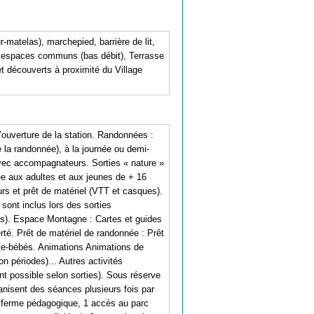
r-matelas), marchepied, barrière de lit,
i espaces communs (bas débit), Terrasse
et découverts à proximité du Village
uverture de la station. Randonnées :
a randonnée), à la journée ou demi-
avec accompagnateurs. Sorties « nature »
e aux adultes et aux jeunes de + 16
s et prêt de matériel (VTT et casques).
 sont inclus lors des sorties
as). Espace Montagne : Cartes et guides
erté. Prêt de matériel de randonnée : Prêt
te-bébés. Animations Animations de
n périodes)... Autres activités
t possible selon sorties). Sous réserve
anisent des séances plusieurs fois par
ni ferme pédagogique, 1 accès au parc