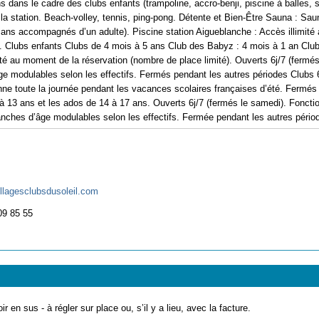
 dans le cadre des clubs enfants (trampoline, accro-benji, piscine à balles, s
la station. Beach-volley, tennis, ping-pong. Détente et Bien-Être Sauna : Sauna
ans accompagnés d’un adulte). Piscine station Aigueblanche : Accès illimité 
. Clubs enfants Clubs de 4 mois à 5 ans Club des Babyz : 4 mois à 1 an Club
ité au moment de la réservation (nombre de place limité). Ouverts 6j/7 (ferm
âge modulables selon les effectifs. Fermés pendant les autres périodes Clubs 
nne toute la journée pendant les vacances scolaires françaises d’été. Fermés
à 13 ans et les ados de 14 à 17 ans. Ouverts 6j/7 (fermés le samedi). Fonctio
anches d’âge modulables selon les effectifs. Fermée pendant les autres pério
llagesclubsdusoleil.com
09 85 55
ir en sus - à régler sur place ou, s’il y a lieu, avec la facture.