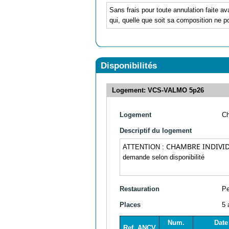
Sans frais pour toute annulation faite av
qui, quelle que soit sa composition ne po
Disponibilités
Logement: VCS-VALMO 5p26
Logement
C
Descriptif du logement
CHAMBRE INDIVID
ATTENTION :
demande selon disponibilité
Restauration
Pe
Places
5 
Num.
Date
Ref. ANCV