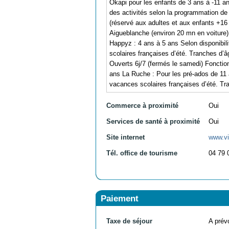
Okapi pour les enfants de 3 ans à -11 ans
des activités selon la programmation de 
(réservé aux adultes et aux enfants +16 
Aigueblanche (environ 20 mn en voiture)
Happyz : 4 ans à 5 ans Selon disponibil
scolaires françaises d’été. Tranches d’
Ouverts 6j/7 (fermés le samedi) Fonctio
ans La Ruche : Pour les pré-ados de 11 
vacances scolaires françaises d’été. Tr
Commerce à proximité
Oui
Services de santé à proximité
Oui
Site internet
www.vi
Tél. office de tourisme
04 79 
Paiement
Taxe de séjour
A prévo