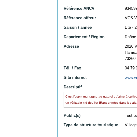
Référence ANCV
93459
Référence offreur
VCS-
Saison / année
Eté - 
Departement / Région
Rhône-
Adresse
2026 
Hameau
73260
Tél. / Fax
04 79 
Site internet
www.vi
Descriptif
C’est l’esprit montagne au naturel qu’aime à culti
un véritable nid douillet !Randonnées dans les alpa
Public(s)
Tout p
Type de structure touristique
Villag