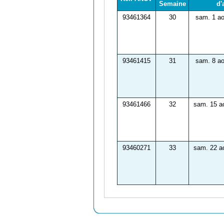
Semaine
d'
93461364
30
sam. 1 ao
93461415
31
sam. 8 ao
93461466
32
sam. 15 a
93460271
33
sam. 22 a