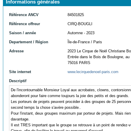
Informations générales
Référence ANCV
84501825
Référence offreur
CIRQ-BOUGLI
Saison / année
Automne - 2023
Departement / Région
Île-de-France / Paris
Adresse
2023 Le Cirque de Noël Christiane Bo
Entrée dans le Bois de Boulogne, au 
75016 PARIS
Site internet
www.lecirquedenoel-paris.com
Descriptif
De l'incontournable Monsieur Loyal aux acrobates, clowns, contorsionnis
abonderont pour faire comme toujours la joie des petits et des grands.
Les porteurs de projets peuvent procéder à des groupes de 25 person
second temps la chose s'avère possible..
Pour l'instant, deux groupes maximum par porteur de projets. Mais rien
davantage.
Il est TRES important que le groupe se retrouve à un point de rendez-vo
Cirque, afin de faciliter le travail au personnel d'accueil.