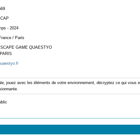
569
SCAP
mps - 2024
France / Paris
 ESCAPE GAME QUAESTYO
 PARIS
quaestyo.fr
rale, jouez avec les éléments de votre environnement, décryptez ce qui vous e
sionnante.
ublic