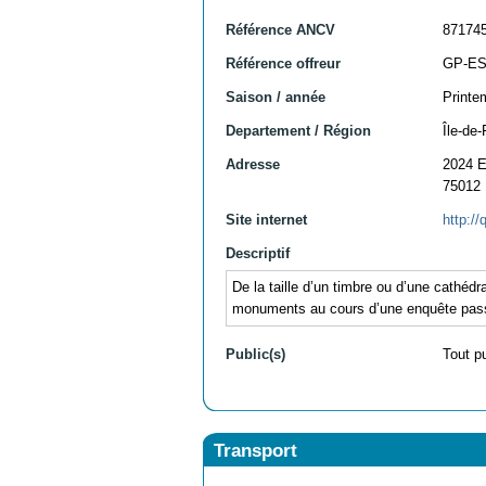
Référence ANCV
87174
Référence offreur
GP-E
Saison / année
Printe
Departement / Région
Île-de-
Adresse
2024
75012
Site internet
http://
Descriptif
De la taille d’un timbre ou d’une cathéd
monuments au cours d’une enquête pas
Public(s)
Tout p
Transport