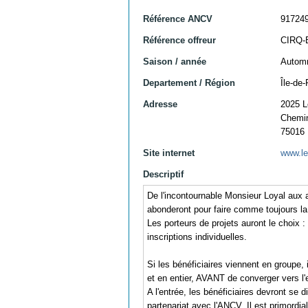
Référence ANCV
91724
Référence offreur
CIRQ-
Saison / année
Automn
Departement / Région
Île-de-
Adresse
2025 L
Chemin
75016
Site internet
www.le
Descriptif
De l'incontournable Monsieur Loyal aux a
abonderont pour faire comme toujours la 
Les porteurs de projets auront le choix
inscriptions individuelles.
Si les bénéficiaires viennent en groupe,
et en entier, AVANT de converger vers l'en
A l'entrée, les bénéficiaires devront se 
partenariat avec l'ANCV.
Il est primordi