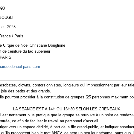
993
BOUGLI
e - 2025
France / Paris
e Cirque de Noël Christiane Bouglione
 de ceinture du lac supérieur
 PARIS
cirquedenoel-paris.com
crobates, clowns, contorsionnistes, jongleurs qui impressionnent par leur talen
joie des petits et des grands.
 : ils pourront procéder à la constitution de groupes (25 personnes maximum
LA SEANCE EST A 14H OU 16H30 SELON LES CRENEAUX.
 il est nettement plus pratique que le groupe se retrouve à un point de rendez
trée, ce afin de faciliter le travail au personnel d'accueil.
diriger vers un espace dédidé, à part de la file grand-public, et indiquer absolu
al qu'ils prononcent bien le mot ANCV
, ce sera un peu leur sésame, sans quoi il