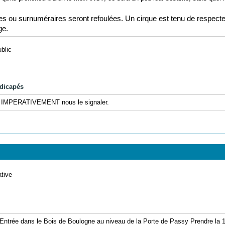
s ou surnuméraires seront refoulées. Un cirque est tenu de respecte
ge.
ublic
ndicapés
faut IMPERATIVEMENT nous le signaler.
ative
ntrée dans le Bois de Boulogne au niveau de la Porte de Passy Prendre la 1