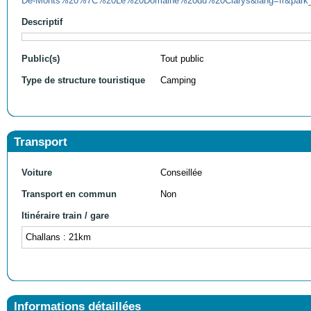
De-Monts%20%7C%20Le%20Domaine%20du%20Clarys&lang=fr&park_i
Descriptif
Public(s)
Tout public
Type de structure touristique
Camping
Transport
Voiture
Conseillée
Transport en commun
Non
Itinéraire train / gare
Challans : 21km
Informations détaillées