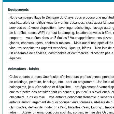
Equipements
Notre camping-village le Domaine du Clarys vous propose une multitud
qualité... alors simplifiez-vous la vie, les vacances, c'est aussi fait p
services est à votre disposition : lave-linge, sèche-linge, lavage auto, gl
de kit bébé, accès WIFI sur tout le camping, location de vélos à 50m, re
emporter... vous êtes dans un 5 étoiles ! Vous apprécierez nos pizzas, 
glaces, cheeseburgers, cocktails maison… Mais aussi nos spécialités l
vins, troussepinettes (apéritif vendéen), liqueurs, bières... Non loin de
un ensemble de services, commodités et commerces. N'hésitez pas à
équipes.
Animations - loisirs
Clubs enfants et ados Une équipe d'animateurs professionnels prend so
de coloriage, peinture, bricolage, etc.. sont au programme. Une belle 
balançoires, jeux d’escalade et d’équilibre... est également à votre di
aux tout-petits des activités tout en douceur, pour qu’ils s’éveillent à
obligatoire. Kids en folie... Vos enfants débordent d'énergie ? Répartis
enfants auront largement de quoi occuper leurs journées. Ateliers de c
olympiades, défilés de mode, tir à l'arc, batailles d'eau, karting... Imp
ados... : Atelier cinéma, concours sportifs, sorties, remise des Oscars, 