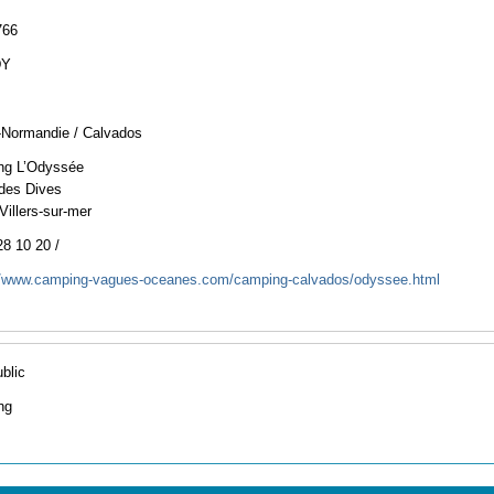
766
DY
Normandie / Calvados
ng L’Odyssée
des Dives
Villers-sur-mer
28 10 20 /
//www.camping-vagues-oceanes.com/camping-calvados/odyssee.html
ublic
ng