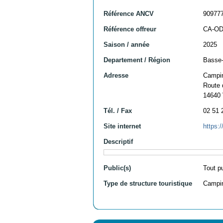
Référence ANCV
90977
Référence offreur
CA-O
Saison / année
2025
Departement / Région
Basse-
Adresse
Campi
Route 
14640 
Tél. / Fax
02 51 
Site internet
https:
Descriptif
Public(s)
Tout p
Type de structure touristique
Campi