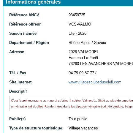
Informations générales
Référence ANCV
93459725
Référence offreur
VCS-VALMO
Saison / année
Eté - 2026
Departement / Région
Rhône-Alpes / Savoie
Adresse
2026 VALMOREL
Hameau La Forêt
73260 LES AVANCHERS VALMORE
Tél. / Fax
04 79 09 87 77 /
Site internet
www.villagesclubsdusoleil.com
Descriptif
C’est l’esprit montagne au naturel qu’aime à cultiver Valmorel… Situé au pied de superbe
un véritable nid douillet !Randonnées dans les alpages, véritable écrin de verdure, baignad
Public(s)
Tout public
Type de structure touristique
Village vacances