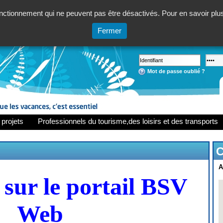
ctionnement qui ne peuvent pas être désactivés. Pour en savoir plus,
Fermer
Mot de passe oublié ?
 projets
Professionnels du tourisme,des loisirs et des transports
C
A
sur le portail BSV
Web