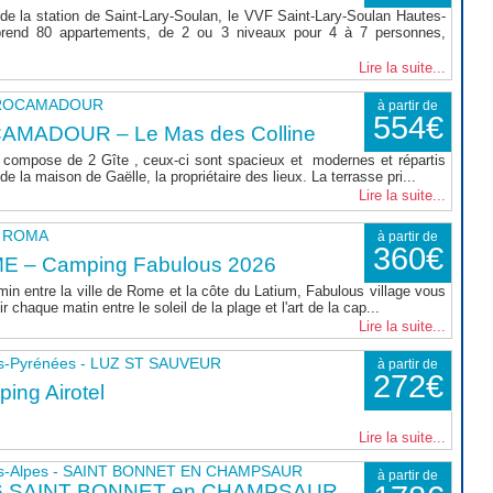
de la station de Saint-Lary-Soulan, le VVF Saint-Lary-Soulan Hautes-
rend 80 appartements, de 2 ou 3 niveaux pour 4 à 7 personnes,
Lire la suite...
- ROCAMADOUR
à partir de
554€
AMADOUR – Le Mas des Colline
compose de 2 Gîte , ceux-ci sont spacieux et modernes et répartis
e la maison de Gaëlle, la propriétaire des lieux. La terrasse pri...
Lire la suite...
 - ROMA
à partir de
360€
E – Camping Fabulous 2026
min entre la ville de Rome et la côte du Latium, Fabulous village vous
r chaque matin entre le soleil de la plage et l'art de la cap...
Lire la suite...
s-Pyrénées - LUZ ST SAUVEUR
à partir de
272€
ing Airotel
Lire la suite...
s-Alpes - SAINT BONNET EN CHAMPSAUR
à partir de
6 SAINT BONNET en CHAMPSAUR