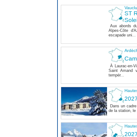
Vaucl
ST 
Sole
Aux abords du
Alpes-Côte d'A
escapade uni...
Ardèc
Cam
À Laurac-en-Vi
Saint Amand v
tempér...
Haute
202
Dans un cadre 
de la station, 
Haute
202