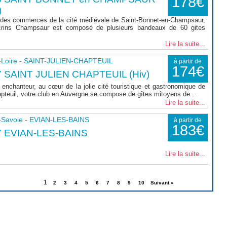
178€
)
 des commerces de la cité médiévale de Saint-Bonnet-en-Champsaur,
rins Champsaur est composé de plusieurs bandeaux de 60 gites
Lire la suite...
-Loire - SAINT-JULIEN-CHAPTEUIL
à partir de
174€
 SAINT JULIEN CHAPTEUIL (Hiv)
enchanteur, au cœur de la jolie cité touristique et gastronomique de
apteuil, votre club en Auvergne se compose de gîtes mitoyens de ...
Lire la suite...
-Savoie - EVIAN-LES-BAINS
à partir de
183€
7 EVIAN-LES-BAINS
Lire la suite...
1
2
3
4
5
6
7
8
9
10
Suivant »