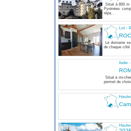
Situé à 800 m 
Pyrénées comp
répa...
Lot 
ROC
Le domaine se 
de chaque côté d
Italie
ROM
Situé à mi-che
permet de choisi
Haute
Camp
Haute
202