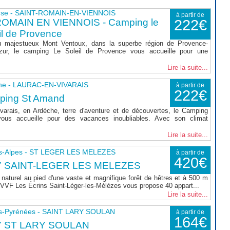
use - SAINT-ROMAIN-EN-VIENNOIS
à partir de
ROMAIN EN VIENNOIS - Camping le
222€
il de Provence
 majestueux Mont Ventoux, dans la superbe région de Provence-
zur, le camping Le Soleil de Provence vous accueille pour une
Lire la suite...
he - LAURAC-EN-VIVARAIS
à partir de
222€
ping St Amand
varais, en Ardèche, terre d'aventure et de découvertes, le Camping
ous accueille pour des vacances inoubliables. Avec son climat
Lire la suite...
s-Alpes - ST LEGER LES MELEZES
à partir de
420€
7 SAINT-LEGER LES MELEZES
naturel au pied d'une vaste et magnifique forêt de hêtres et à 500 m
le VVF Les Écrins Saint-Léger-les-Mélèzes vous propose 40 appart...
Lire la suite...
s-Pyrénées - SAINT LARY SOULAN
à partir de
164€
7 ST LARY SOULAN