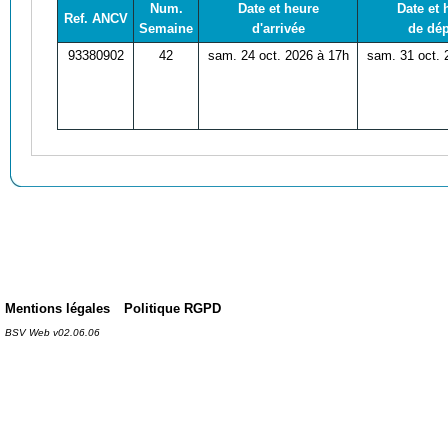
Num.
Date et heure
Date et 
Ref. ANCV
Semaine
d'arrivée
de dép
93380902
42
sam. 24 oct. 2026 à 17h
sam. 31 oct. 
Mentions légales
Politique RGPD
BSV Web v02.06.06