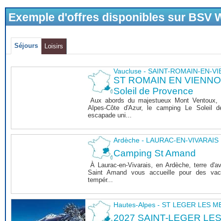
Exemple d'offres disponibles sur BSV
Séjours
Loisirs
Vaucluse - SAINT-ROMAIN-EN-V
ST ROMAIN EN VIENNOIS
Soleil de Provence
Aux abords du majestueux Mont Ventoux, 
Alpes-Côte d'Azur, le camping Le Soleil 
escapade uni...
Ardèche - LAURAC-EN-VIVARAIS
Camping St Amand
À Laurac-en-Vivarais, en Ardèche, terre d'a
Saint Amand vous accueille pour des vaca
tempér...
Hautes-Alpes - ST LEGER LES 
2027 SAINT-LEGER LE