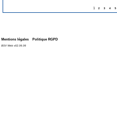
1
2
3
4
5
Mentions légales
Politique RGPD
BSV Web v02.06.06