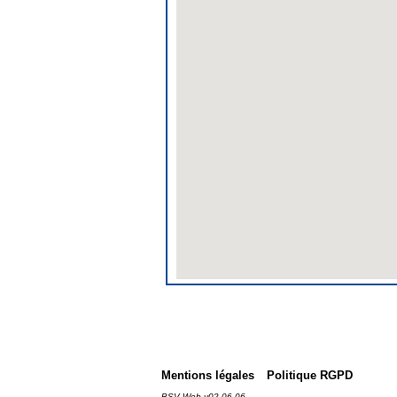
Mentions légales
Politique RGPD
BSV Web v02.06.06