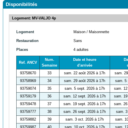
Disponibilités
Logement: MV-VALJO 4p
Logement
Maison / Maisonnette
Restauration
Sans
Places
4 adultes
Num.
Date et heure
Da
Ref. ANCV
Semaine
d'arrivée
93758670
33
sam. 22 août 2026 à 17h
sam. 29
93758969
34
sam. 29 août 2026 à 17h
sam. 5 
93759074
35
sam. 5 sept. 2026 à 17h
sam. 12
93759179
36
sam. 12 sept. 2026 à 17h
sam. 19
93759478
37
sam. 19 sept. 2026 à 17h
sam. 26
93759777
38
sam. 26 sept. 2026 à 17h
sam. 3
93759882
39
sam. 3 oct. 2026 à 17h
sam. 10
93759987
40
sam. 10 oct. 2026 à 17h
sam. 17