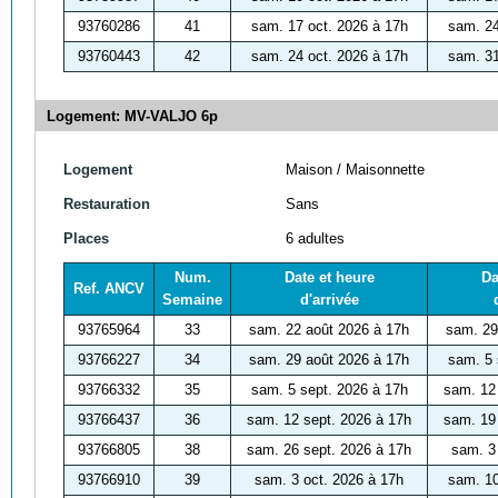
93760286
41
sam. 17 oct. 2026 à 17h
sam. 24
93760443
42
sam. 24 oct. 2026 à 17h
sam. 31
Logement: MV-VALJO 6p
Logement
Maison / Maisonnette
Restauration
Sans
Places
6 adultes
Num.
Date et heure
Da
Ref. ANCV
Semaine
d'arrivée
93765964
33
sam. 22 août 2026 à 17h
sam. 29
93766227
34
sam. 29 août 2026 à 17h
sam. 5 
93766332
35
sam. 5 sept. 2026 à 17h
sam. 12
93766437
36
sam. 12 sept. 2026 à 17h
sam. 19
93766805
38
sam. 26 sept. 2026 à 17h
sam. 3
93766910
39
sam. 3 oct. 2026 à 17h
sam. 10