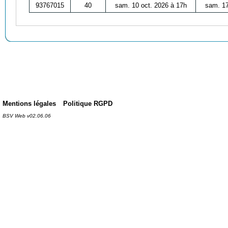
93767015
40
sam. 10 oct. 2026 à 17h
sam. 17
Mentions légales
Politique RGPD
BSV Web v02.06.06