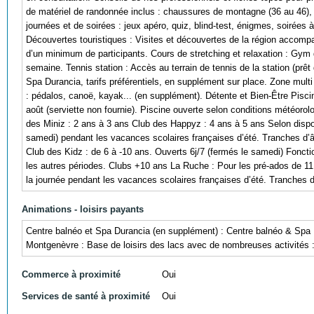
de matériel de randonnée inclus : chaussures de montagne (36 au 46),
journées et de soirées : jeux apéro, quiz, blind-test, énigmes, soirées
Découvertes touristiques : Visites et découvertes de la région accomp
d’un minimum de participants. Cours de stretching et relaxation : Gym 
semaine. Tennis station : Accès au terrain de tennis de la station (prê
Spa Durancia, tarifs préférentiels, en supplément sur place. Zone mult
: pédalos, canoë, kayak... (en supplément). Détente et Bien-Être Piscine
août (serviette non fournie). Piscine ouverte selon conditions météor
des Miniz : 2 ans à 3 ans Club des Happyz : 4 ans à 5 ans Selon dispon
samedi) pendant les vacances scolaires françaises d’été. Tranches d’â
Club des Kidz : de 6 à -10 ans. Ouverts 6j/7 (fermés le samedi) Fonct
les autres périodes. Clubs +10 ans La Ruche : Pour les pré-ados de 11
la journée pendant les vacances scolaires françaises d’été. Tranches d
Animations - loisirs payants
Centre balnéo et Spa Durancia (en supplément) : Centre balnéo & Spa Du
Montgenèvre : Base de loisirs des lacs avec de nombreuses activités :
Commerce à proximité
Oui
Services de santé à proximité
Oui