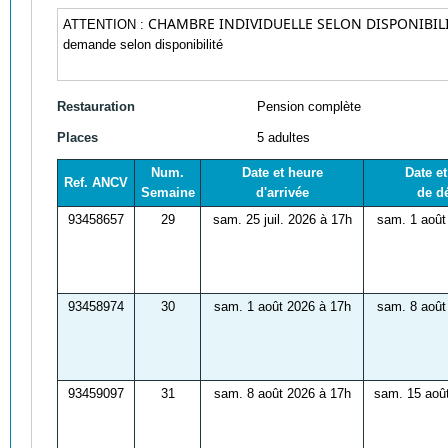
CHAMBRE INDIVIDUELLE SELON DISPONIBIL
ATTENTION :
demande selon disponibilité
Restauration
Pension complète
Places
5 adultes
Num.
Date et heure
Date e
Ref. ANCV
Semaine
d'arrivée
de d
93458657
29
sam. 25 juil. 2026 à 17h
sam. 1 août
93458974
30
sam. 1 août 2026 à 17h
sam. 8 août
93459097
31
sam. 8 août 2026 à 17h
sam. 15 aoû