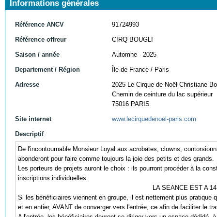
Informations générales
Référence ANCV
91724993
Référence offreur
CIRQ-BOUGLI
Saison / année
Automne - 2025
Departement / Région
Île-de-France / Paris
Adresse
2025 Le Cirque de Noël Christiane Bo
Chemin de ceinture du lac supérieur
75016 PARIS
Site internet
www.lecirquedenoel-paris.com
Descriptif
De l'incontournable Monsieur Loyal aux acrobates, clowns, contorsionnis
abonderont pour faire comme toujours la joie des petits et des grands.
Les porteurs de projets auront le choix : ils pourront procéder à la 
inscriptions individuelles.
LA SEANCE EST A 1
Si les bénéficiaires viennent en groupe, il est nettement plus pratique
et en entier, AVANT de converger vers l'entrée, ce afin de faciliter le tr
A l'entrée, les bénéficiaires devront se diriger vers un espace dédidé, à