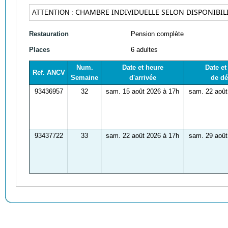
CHAMBRE INDIVIDUELLE SELON DISPONIBILI
ATTENTION :
Restauration
Pension complète
Places
6 adultes
Num.
Date et heure
Date et
Ref. ANCV
Semaine
d'arrivée
de dé
93436957
32
sam. 15 août 2026 à 17h
sam. 22 août
93437722
33
sam. 22 août 2026 à 17h
sam. 29 août