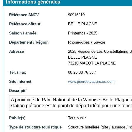
Informations générales
Référence ANCV
90916210
Référence offreur
BELLE PLAGNE
Saison / année
Printemps - 2025
Departement / Région
Rhône-Alpes / Savoie
Adresse
2025 Résidence Les Constellations B
BELLE PLAGNE
73210 MACOT LA PLAGNE
Tél. / Fax
08 25 38 76 35 /
Site internet
www.pierreetvacances.com
Descriptif
A proximité du Parc National de la Vanoise, Belle Plagne 
station piétonne est le point de départ idéal pour une renc
Public(s)
Tout public
Type de structure touristique
Structure hôtelière (gîte / auberge / hô