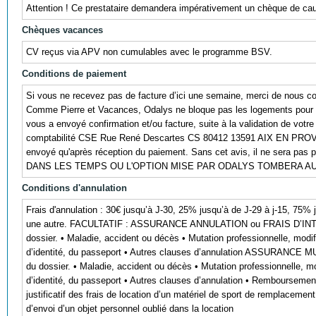
Attention ! Ce prestataire demandera impérativement un chèque de caut
Chèques vacances
CV reçus via APV non cumulables avec le programme BSV.
Conditions de paiement
Si vous ne recevez pas de facture d’ici une semaine, merci de nous co
Comme Pierre et Vacances, Odalys ne bloque pas les logements pour 
vous a envoyé confirmation et/ou facture, suite à la validation de 
comptabilité CSE Rue René Descartes CS 80412 13591 AIX EN PROVENCE
envoyé qu'après réception du paiement. Sans cet avis, il ne sera
DANS LES TEMPS OU L'OPTION MISE PAR ODALYS TOMBERA 
Conditions d'annulation
Frais d'annulation : 30€ jusqu’à J-30, 25% jusqu’à de J-29 à j-15, 75% 
une autre. FACULTATIF : ASSURANCE ANNULATION ou FRAIS D’INTER
dossier. • Maladie, accident ou décès • Mutation professionnelle, modif
d’identité, du passeport • Autres clauses d’annulation ASSURANCE 
du dossier. • Maladie, accident ou décès • Mutation professionnelle, mo
d’identité, du passeport • Autres clauses d’annulation • Remboursement
justificatif des frais de location d’un matériel de sport de remplaceme
d’envoi d’un objet personnel oublié dans la location