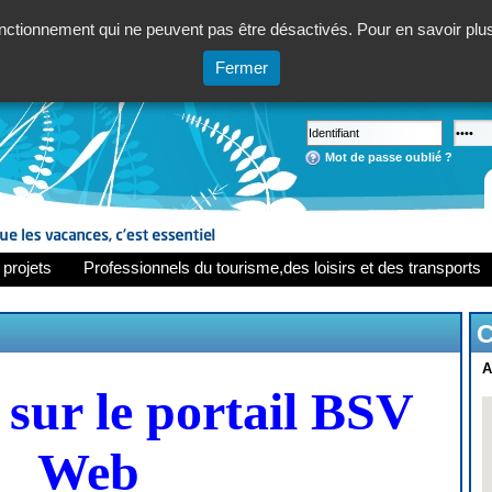
ctionnement qui ne peuvent pas être désactivés. Pour en savoir plus,
Fermer
Mot de passe oublié ?
 projets
Professionnels du tourisme,des loisirs et des transports
C
A
sur le portail BSV
Web