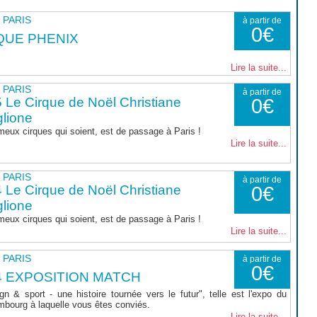
- PARIS
à partir de
0€
QUE PHENIX
Lire la suite...
- PARIS
à partir de
 Le Cirque de Noël Christiane
0€
lione
meux cirques qui soient, est de passage à Paris !
Lire la suite...
- PARIS
à partir de
 Le Cirque de Noël Christiane
0€
lione
meux cirques qui soient, est de passage à Paris !
Lire la suite...
- PARIS
à partir de
0€
4 EXPOSITION MATCH
 & sport - une histoire tournée vers le futur", telle est l'expo du
bourg à laquelle vous êtes conviés.
Lire la suite...