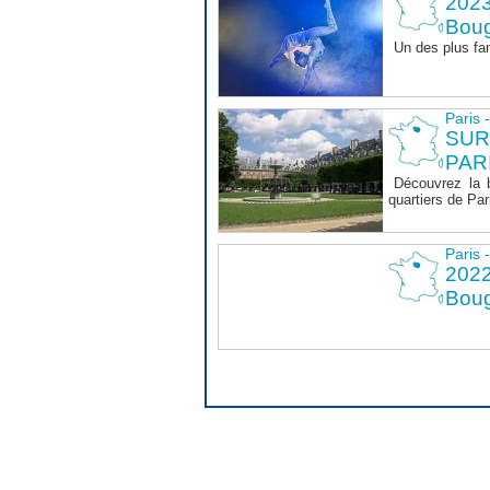
2023
Boug
Un des plus fa
Paris 
SUR
PAR
Découvrez la 
quartiers de Par
Paris 
2022
Boug