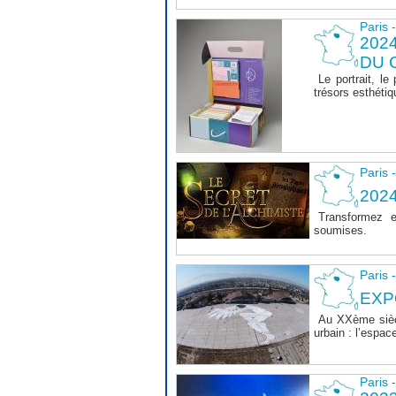
Paris 
202
DU 
Le portrait, le
trésors esthéti
Paris 
202
Transformez e
soumises.
Paris 
EXP
Au XXème siècl
urbain : l’espace
Paris 