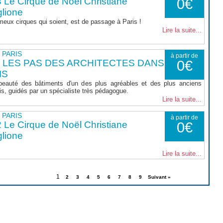
 Le Cirque de Noël Christiane
0€
lione
meux cirques qui soient, est de passage à Paris !
Lire la suite...
- PARIS
à partir de
 LES PAS DES ARCHITECTES DANS
0€
IS
beauté des bâtiments d'un des plus agréables et des plus anciens
is, guidés par un spécialiste très pédagogue.
Lire la suite...
- PARIS
à partir de
 Le Cirque de Noël Christiane
0€
lione
Lire la suite...
1
2
3
4
5
6
7
8
9
Suivant »