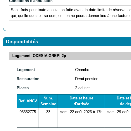
Conditions d'annulation
Sans frais pour toute annulation faite avant la date limite de réservati
qui, quelle que soit sa composition ne pourra donner lieu à une facture 
Disponibilités
Logement: ODESIA-GREPI 2p
Logement
Chambre
Restauration
Demi-pension
Places
2 adultes
Num.
Date et heure
Date et
Ref. ANCV
Semaine
d'arrivée
de dé
93352775
33
sam. 22 août 2026 à 17h
sam. 29 août