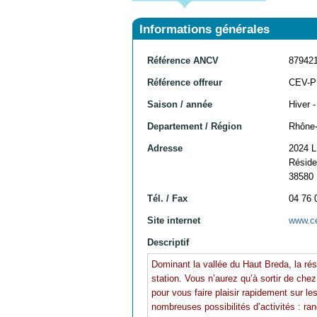
Informations générales
Référence ANCV
87942
Référence offreur
CEV-P
Saison / année
Hiver 
Departement / Région
Rhône-
Adresse
2024 
Réside
38580
Tél. / Fax
04 76 
Site internet
www.c
Descriptif
Dominant la vallée du Haut Breda, la ré
station. Vous n’aurez qu’à sortir de ch
pour vous faire plaisir rapidement sur le
nombreuses possibilités d’activités : r