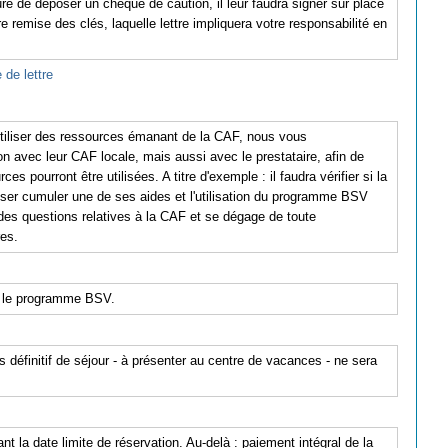
re de déposer un chèque de caution, il leur faudra signer sur place
 remise des clés, laquelle lettre impliquera votre responsabilité en
 de lettre
'utiliser des ressources émanant de la CAF, nous vous
 avec leur CAF locale, mais aussi avec le prestataire, afin de
 pourront être utilisées. A titre d'exemple : il faudra vérifier si la
sser cumuler une de ses aides et l'utilisation du programme BSV
s questions relatives à la CAF et se dégage de toute
res.
 le programme BSV.
s définitif de séjour - à présenter au centre de vacances - ne sera
nt la date limite de réservation. Au-delà : paiement intégral de la