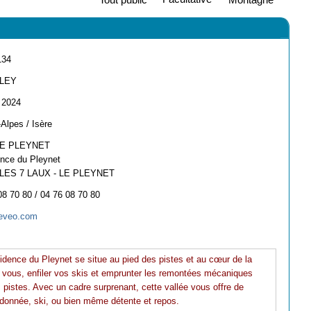
134
LEY
- 2024
Alpes / Isère
LE PLEYNET
nce du Pleynet
 LES 7 LAUX - LE PLEYNET
08 70 80 / 04 76 08 70 80
eveo.com
sidence du Pleynet se situe au pied des pistes et au cœur de la
ez vous, enfiler vos skis et emprunter les remontées mécaniques
s pistes. Avec un cadre surprenant, cette vallée vous offre de
andonnée, ski, ou bien même détente et repos.