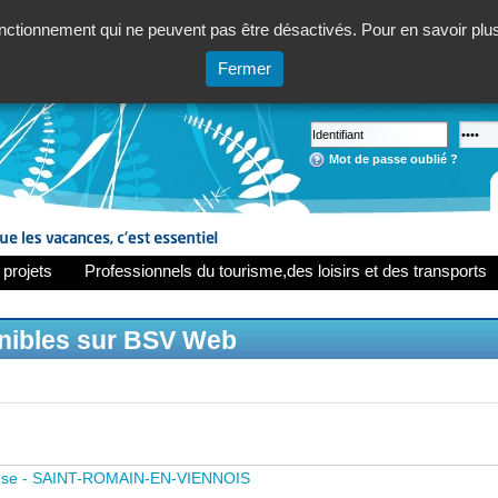
ctionnement qui ne peuvent pas être désactivés. Pour en savoir plus,
Fermer
Mot de passe oublié ?
 projets
Professionnels du tourisme,des loisirs et des transports
onibles sur BSV Web
use - SAINT-ROMAIN-EN-VIENNOIS