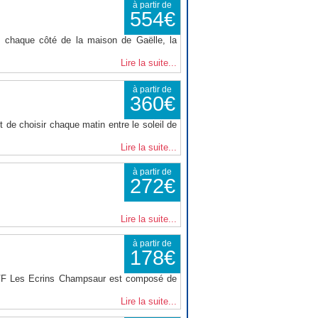
à partir de
554€
 chaque côté de la maison de Gaëlle, la
Lire la suite...
à partir de
360€
 de choisir chaque matin entre le soleil de
Lire la suite...
à partir de
272€
Lire la suite...
à partir de
178€
VVF Les Ecrins Champsaur est composé de
Lire la suite...