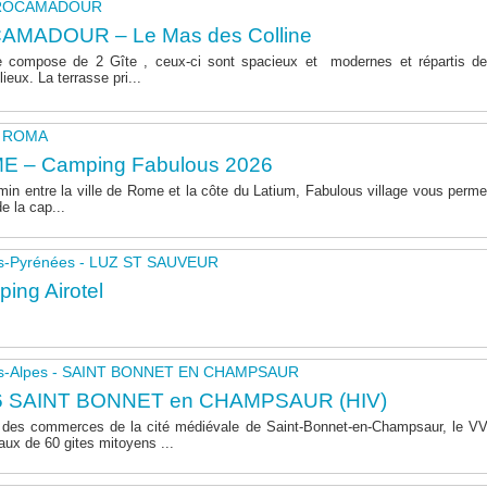
- ROCAMADOUR
AMADOUR – Le Mas des Colline
 compose de 2 Gîte , ceux-ci sont spacieux et modernes et répartis de
lieux. La terrasse pri...
 - ROMA
E – Camping Fabulous 2026
in entre la ville de Rome et la côte du Latium, Fabulous village vous permet
de la cap...
s-Pyrénées - LUZ ST SAUVEUR
ing Airotel
s-Alpes - SAINT BONNET EN CHAMPSAUR
6 SAINT BONNET en CHAMPSAUR (HIV)
 des commerces de la cité médiévale de Saint-Bonnet-en-Champsaur, le 
aux de 60 gites mitoyens ...