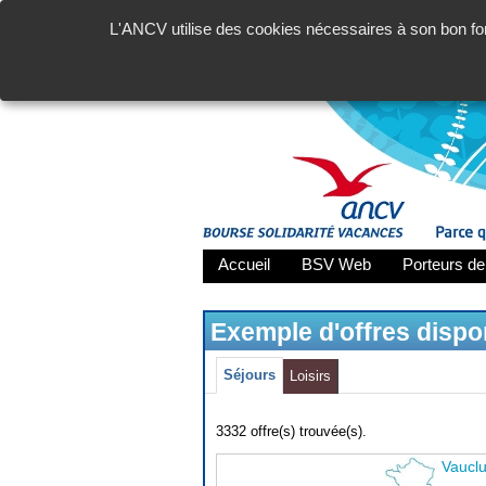
L'ANCV utilise des cookies nécessaires à son bon fon
Accueil
BSV Web
Porteurs de
Exemple d'offres disp
Séjours
Loisirs
3332 offre(s) trouvée(s).
Vaucl