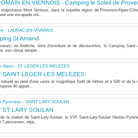
OMAIN EN VIENNOIS - Camping le Soleil de Prove
majestueux Mont Ventoux, dans la superbe région de Provence-Alpes-Côte 
pour une escapade uni...
he - LAURAC-EN-VIVARAIS
ping St Amand
varais, en Ardèche, terre d'aventure et de découvertes, le Camping Sain
ec son climat tempér...
s-Alpes - ST LEGER LES MELEZES
7 SAINT-LEGER LES MELEZES
naturel au pied d'une vaste et magnifique forêt de hêtres et à 500 m de la s
opose 40 appart...
s-Pyrénées - SAINT LARY SOULAN
7 ST LARY SOULAN
de la station de Saint-Lary-Soulan, le VVF Saint-Lary-Soulan Hautes-Pyré
à 7 personnes, répa...