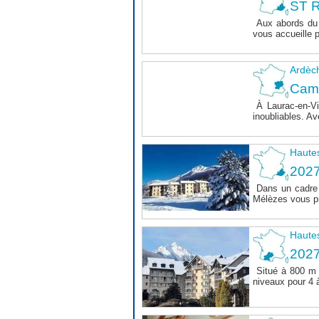
ST R
Aux abords du 
vous accueille 
Ardèc
Cam
À Laurac-en-Vi
inoubliables. Av
Haute
202
Dans un cadre 
Mélèzes vous pr
Haute
202
Situé à 800 m 
niveaux pour 4 