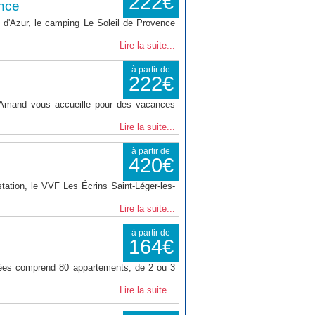
222€
nce
d'Azur, le camping Le Soleil de Provence
Lire la suite...
à partir de
222€
t Amand vous accueille pour des vacances
Lire la suite...
à partir de
420€
tation, le VVF Les Écrins Saint-Léger-les-
Lire la suite...
à partir de
164€
nées comprend 80 appartements, de 2 ou 3
Lire la suite...