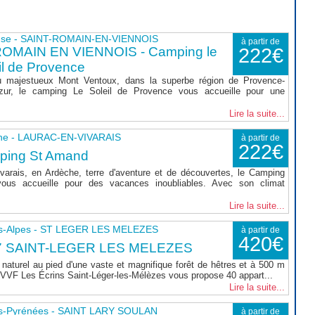
use - SAINT-ROMAIN-EN-VIENNOIS
à partir de
ROMAIN EN VIENNOIS - Camping le
222€
il de Provence
 majestueux Mont Ventoux, dans la superbe région de Provence-
zur, le camping Le Soleil de Provence vous accueille pour une
Lire la suite...
he - LAURAC-EN-VIVARAIS
à partir de
222€
ping St Amand
varais, en Ardèche, terre d'aventure et de découvertes, le Camping
ous accueille pour des vacances inoubliables. Avec son climat
Lire la suite...
s-Alpes - ST LEGER LES MELEZES
à partir de
420€
7 SAINT-LEGER LES MELEZES
naturel au pied d'une vaste et magnifique forêt de hêtres et à 500 m
le VVF Les Écrins Saint-Léger-les-Mélèzes vous propose 40 appart...
Lire la suite...
s-Pyrénées - SAINT LARY SOULAN
à partir de