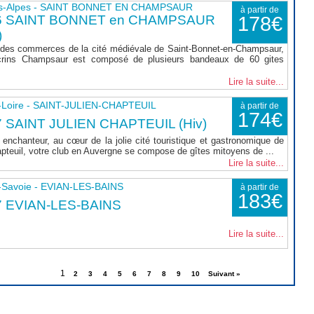
s-Alpes - SAINT BONNET EN CHAMPSAUR
à partir de
6 SAINT BONNET en CHAMPSAUR
178€
)
 des commerces de la cité médiévale de Saint-Bonnet-en-Champsaur,
rins Champsaur est composé de plusieurs bandeaux de 60 gites
Lire la suite...
-Loire - SAINT-JULIEN-CHAPTEUIL
à partir de
174€
 SAINT JULIEN CHAPTEUIL (Hiv)
enchanteur, au cœur de la jolie cité touristique et gastronomique de
apteuil, votre club en Auvergne se compose de gîtes mitoyens de ...
Lire la suite...
-Savoie - EVIAN-LES-BAINS
à partir de
183€
7 EVIAN-LES-BAINS
Lire la suite...
1
2
3
4
5
6
7
8
9
10
Suivant »