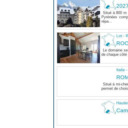
202
Situé à 800 m 
Pyrénées comp
répa...
Lot 
ROC
Le domaine se 
de chaque côté d
Italie
ROM
Situé à mi-che
permet de choisi
Haute
Camp