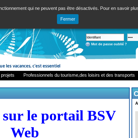
ctionnement qui ne peuvent pas être désactivés. Pour en savoir plus,
Fermer
Mot de passe oublié ?
 projets
Professionnels du tourisme,des loisirs et des transports
C
A
sur le portail BSV
Web