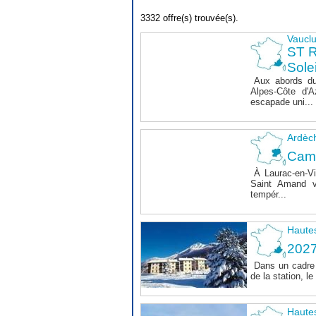
3332 offre(s) trouvée(s).
Vaucl
ST 
Sole
Aux abords du
Alpes-Côte d'A
escapade uni...
Ardèc
Cam
À Laurac-en-Vi
Saint Amand v
tempér...
Haute
202
Dans un cadre 
de la station, 
Haute