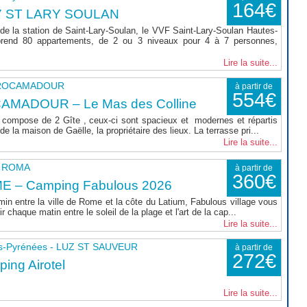
164€
7 ST LARY SOULAN
de la station de Saint-Lary-Soulan, le VVF Saint-Lary-Soulan Hautes-
rend 80 appartements, de 2 ou 3 niveaux pour 4 à 7 personnes,
Lire la suite...
- ROCAMADOUR
à partir de
554€
AMADOUR – Le Mas des Colline
compose de 2 Gîte , ceux-ci sont spacieux et modernes et répartis
e la maison de Gaëlle, la propriétaire des lieux. La terrasse pri...
Lire la suite...
 - ROMA
à partir de
360€
E – Camping Fabulous 2026
min entre la ville de Rome et la côte du Latium, Fabulous village vous
r chaque matin entre le soleil de la plage et l'art de la cap...
Lire la suite...
s-Pyrénées - LUZ ST SAUVEUR
à partir de
272€
ing Airotel
Lire la suite...