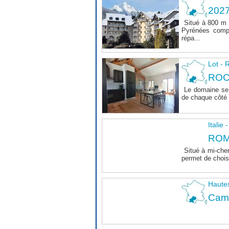
202
Situé à 800 m 
Pyrénées comp
répa...
Lot 
ROC
Le domaine se 
de chaque côté d
Italie
ROM
Situé à mi-che
permet de choisi
Haute
Camp