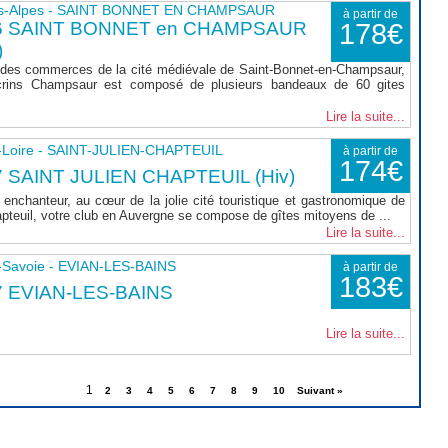
s-Alpes - SAINT BONNET EN CHAMPSAUR
à partir de
6 SAINT BONNET en CHAMPSAUR
178€
)
 des commerces de la cité médiévale de Saint-Bonnet-en-Champsaur,
rins Champsaur est composé de plusieurs bandeaux de 60 gites
Lire la suite...
-Loire - SAINT-JULIEN-CHAPTEUIL
à partir de
174€
 SAINT JULIEN CHAPTEUIL (Hiv)
enchanteur, au cœur de la jolie cité touristique et gastronomique de
apteuil, votre club en Auvergne se compose de gîtes mitoyens de ...
Lire la suite...
-Savoie - EVIAN-LES-BAINS
à partir de
183€
7 EVIAN-LES-BAINS
Lire la suite...
1
2
3
4
5
6
7
8
9
10
Suivant »