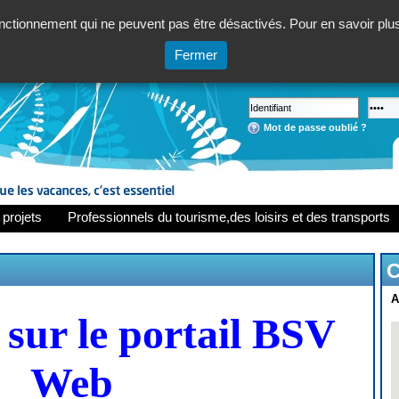
ctionnement qui ne peuvent pas être désactivés. Pour en savoir plus,
Fermer
Mot de passe oublié ?
 projets
Professionnels du tourisme,des loisirs et des transports
C
A
sur le portail BSV
Web