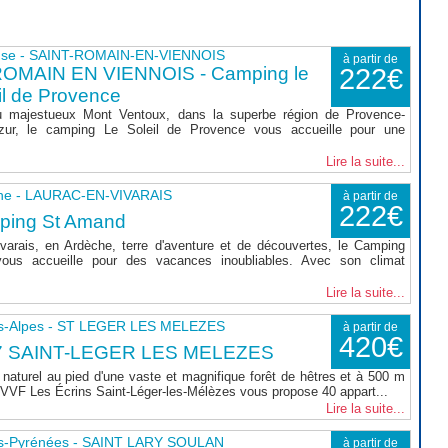
use - SAINT-ROMAIN-EN-VIENNOIS
à partir de
ROMAIN EN VIENNOIS - Camping le
222€
il de Provence
 majestueux Mont Ventoux, dans la superbe région de Provence-
zur, le camping Le Soleil de Provence vous accueille pour une
Lire la suite...
he - LAURAC-EN-VIVARAIS
à partir de
222€
ping St Amand
varais, en Ardèche, terre d'aventure et de découvertes, le Camping
ous accueille pour des vacances inoubliables. Avec son climat
Lire la suite...
s-Alpes - ST LEGER LES MELEZES
à partir de
420€
7 SAINT-LEGER LES MELEZES
naturel au pied d'une vaste et magnifique forêt de hêtres et à 500 m
le VVF Les Écrins Saint-Léger-les-Mélèzes vous propose 40 appart...
Lire la suite...
s-Pyrénées - SAINT LARY SOULAN
à partir de