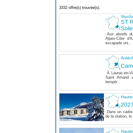
3332 offre(s) trouvée(s).
Vaucl
ST 
Sole
Aux abords du
Alpes-Côte d'A
escapade uni...
Ardèc
Cam
À Laurac-en-Vi
Saint Amand v
tempér...
Haute
202
Dans un cadre 
de la station, 
Haute