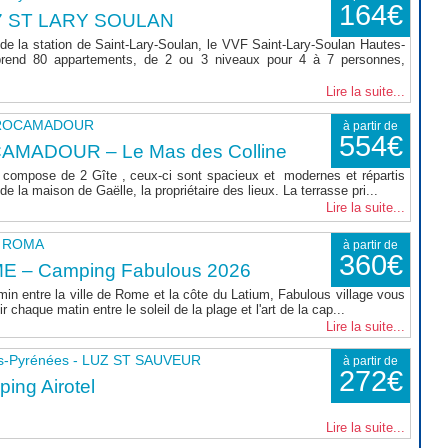
164€
7 ST LARY SOULAN
de la station de Saint-Lary-Soulan, le VVF Saint-Lary-Soulan Hautes-
rend 80 appartements, de 2 ou 3 niveaux pour 4 à 7 personnes,
Lire la suite...
- ROCAMADOUR
à partir de
554€
AMADOUR – Le Mas des Colline
compose de 2 Gîte , ceux-ci sont spacieux et modernes et répartis
e la maison de Gaëlle, la propriétaire des lieux. La terrasse pri...
Lire la suite...
 - ROMA
à partir de
360€
E – Camping Fabulous 2026
min entre la ville de Rome et la côte du Latium, Fabulous village vous
r chaque matin entre le soleil de la plage et l'art de la cap...
Lire la suite...
s-Pyrénées - LUZ ST SAUVEUR
à partir de
272€
ing Airotel
Lire la suite...